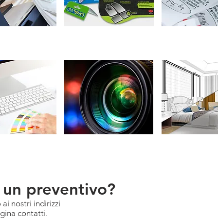
A
CARTOTECNICA
ETICHETTIFI
LE
CA
FOTOGRAFIA
VESTIZIONI
DIGITALI
 un preventivo?
i nostri indirizzi
gina contatti.